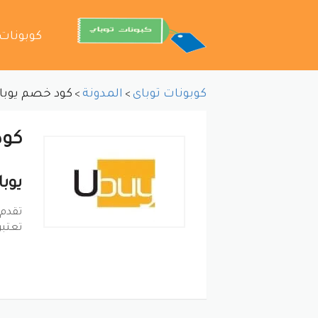
تخطي
كوبونات
إلى
المحتوى
كوبونات توباى
المدونة
كود خصم يوبا
>
>
كود
يوباي 
تقدم 
تعتبر
ورمز 
كوب
كوبون