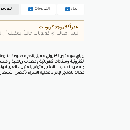
، تقد
المتو
الكل
الكوبونات
العروض
2
2
الإلك
المتج
عذراً! لا يوجد كوبونات
تقديم
ليس هناك أي كوبونات حالياً، يمكنك أن ت
على ا
تعرف
يوباي هو متجر إلكتروني مميز يقدم مجموعة متنوع
تقدم 
إلكترونية ومنتجات كهربائية ومعدات رياضية وإكسس
وسعر مناسب … المتجر متوفر بلغتين ، العربية وال
المتج
فعالة للمتجر لإجراء عملية الشراء بأفضل الأسعار
خدمات
الخصم
الحص
كوبو
كوبون
على ا