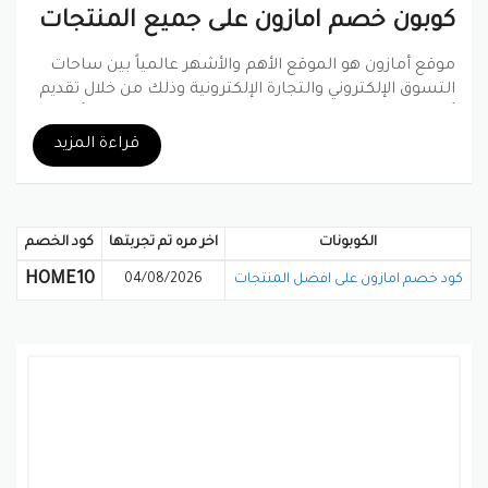
كوبون خصم امازون على جميع المنتجات
موقع أمازون هو الموقع الأهم والأشهر عالمياً بين ساحات
التسوق الإلكتروني والتجارة الإلكترونية وذلك من خلال تقديم
أفضل نموذج مصور لتجربة الشراء حيث يهتم موقع أمازون
بجميع العملاء وتوفير ” كوبون خصم أمازون ”
قراءة المزيد
بدأ متجر أمازون كا متجر إلكتروني لبيع الكتب بكافة أنواعها
وكانت الفكره جديده وثوريه في حينها ولاقت استحسان
كثيرين، وبناء على ذلك أحدث أمازون بعد التغييرات حيث ضم
الكوبونات
اخر مره تم تجربتها
كود الخصم
أقسام آخرى مثل بيع أقراص الفيديو والموسيقى والكتب
المسموعه ولاحقًا بعد ذلك حدثت تحولات كبرى ليضم
HOME10
كود خصم امازون على افضل المنتجات
04/08/2026
أمازون أقسام لمنتجات جديده كليًا
مميزات موقع أمازون
1- صفقة اليوم من أمازون Today’s Deal
2- الشحن الدولي من أمازون