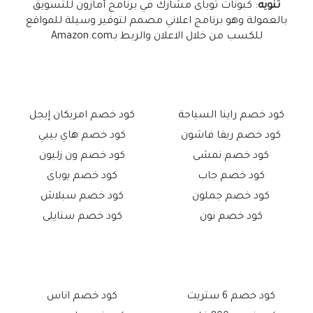
تنويه
: كبونات توباى مشارك في برنامج أمازون للتسويق
بالعمولة وهو برنامج اعلاني مصمم لتوفير وسيلة للمواقع
للكسب من خلال الاعلان والربط بـAmazon.com
كود خصم راينا السياحة
كود خصم امريكان إيجل
كود خصم ريفا فاشون
كود خصم هاي بيبي
كود خصم نمشى
كود خصم ون زليون
كود خصم جاب
كود خصم يوباى
كود خصم جملون
كود خصم سبلاش
كود خصم نون
كود خصم ستايلى
كود خصم 6 ستريت
كود خصم اناس