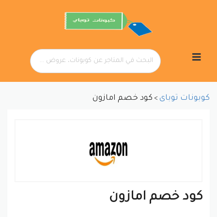
تخطي
إلى
المحتوى
كوبونات توباى
كود خصم امازون
>
كود خصم امازون