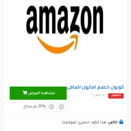
3- خدمة إرسال واستقبال الأموال من أمازون
4- خدمة أمازون السحابية
طرق و وسائل الدفع
الدفع عند الإستلام
البطاقات الائتمانيه
بطاقات
أمازون جيفت
طرق الشحن والتوصيل
حدود الشحن: يحدد من قبل البائع
الشحن والتوصيل: خلال من 1 إلى 7 أيام تقريباً
كوبون خصم امازون اضافى
التوصيل أمازون الإمارات: خلال من 1 إلى 3 أيام
مشاهدة العرض
الشحن المجاني: يحدده البائع
لا ينتهي!
تخفيض
الشحن المجاني أمازون الإمارات: متوفر على الطلبات
20% تم بنجاح
فوق 100 درهم
الإرجاع: خلال 15 يوم من تاريخ استلام الطلبيه
خاص:
هذا الكود حصرى لموقعنا