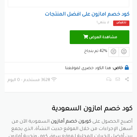
كود خصم امازون على افضل المنتجات
لا ينتهي!
تخفيض
مشاهدة العرض
42% تم بنجاح
خاص:
هذا الكود حصرى لموقعنا
3628 مستخدم - 0 اليوم
كود خصم امازون السعودية
أصبح الحصول على
كوبون خصم أمازون
السعودية الآن من
أسهل الإجراءات من خلال الموقع حديث النشأة، الذي يجمع
بين أفضل الخبرات المحلية لـموقع سوق.كوم، وتجربة أمازون