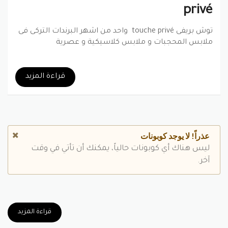
privé
توش بريفى touche privé واحد من اشهر البرندات التركى فى
ملابس المحجبات و ملابس كلاسيكية و عصرية
بينتيريست
جوجل بلس
تويتر
فيسبوك
قراءة المزيد
عذراً! لا يوجد كوبونات
ليس هناك أي كوبونات حالياً، يمكنك أن تأتي في وقت
آخر.
قراءة المزيد