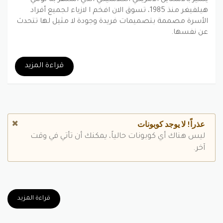
هيلفيغر منذ 1985، تسوق الان افخم ا
لازياء
لجميع أفراد
الأسرة مصممة بتصميمات فريدة وجودة لا مثيل لها تتحدث
عن نفسها.
بينتيريست
جوجل بلس
تويتر
فيسبوك
قراءة المزيد
عذراً! لا يوجد كوبونات
ليس هناك أي كوبونات حالياً، يمكنك أن تأتي في وقت
آخر.
قراءة المزيد