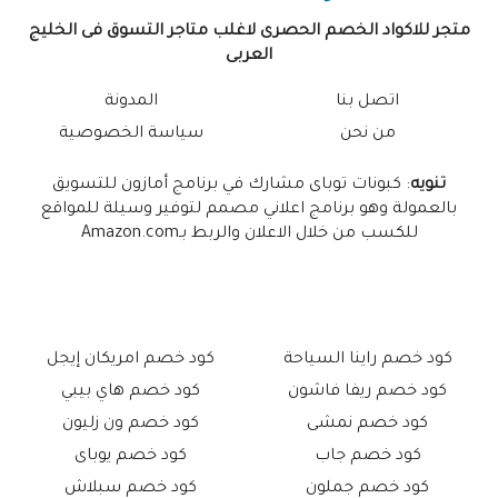
متجر للاكواد الخصم الحصرى لاغلب متاجر التسوق فى الخليج
العربى
اتصل بنا
المدونة
من نحن
سياسة الخصوصية
تنويه
: كبونات توباى مشارك في برنامج أمازون للتسويق
بالعمولة وهو برنامج اعلاني مصمم لتوفير وسيلة للمواقع
للكسب من خلال الاعلان والربط بـAmazon.com
كود خصم راينا السياحة
كود خصم امريكان إيجل
كود خصم ريفا فاشون
كود خصم هاي بيبي
كود خصم نمشى
كود خصم ون زليون
كود خصم جاب
كود خصم يوباى
كود خصم جملون
كود خصم سبلاش