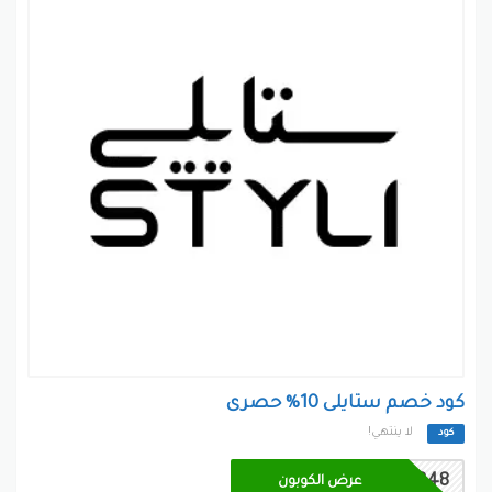
كود خصم ستايلى 10% حصرى
لا ينتهي!
كود
NAR348
عرض الكوبون