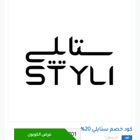
كود خصم ستايلي 20%
IT701
عرض الكوبون
لا ينتهي!
كود