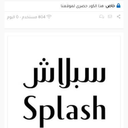
خاص:
هذا الكود حصرى لموقعنا
804 مستخدم - 0 اليوم