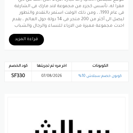
مقرا له، تأسس كجزء من مجموعة لاند مارك فى الشارقة
فى عام 1993، ، ومن ذلك الوقت استمر بالتقدم والتطور
ليصل الى أكثر من 200 متجر فى 14 دولة حول العالم ، يقدم
احدث مجموعة مميزة من الازياء للنساء والرجال والشباب
عبر مجموعة كبيرة من 35 ماركة أزياء ،صمم منها 24
بنفسها والاحدى عشر ماركة الباقية أتيت من حول العالم.
قراءة المزيد
بينتيريست
جوجل بلس
تويتر
فيسبوك
الكوبونات
اخر مره تم تجربتها
كود الخصم
SF330
كوبون خصم سبلاش 10%
07/08/2026