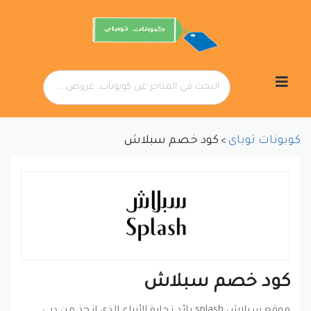
تخطي
إلى
المحتوى
كوبونات توباى
كود خصم سبلاش
>
كود خصم سبلاش
موقع سبلاش splash
رائد تجارة الأزياء الذى اتخذ من دبي