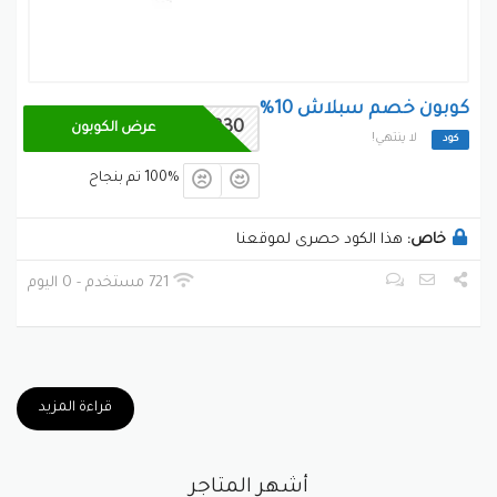
كوبون خصم سبلاش 10%
SF330
عرض الكوبون
لا ينتهي!
كود
100% تم بنجاح
خاص:
هذا الكود حصرى لموقعنا
721 مستخدم - 0 اليوم
قراءة المزيد
أشهر المتاجر