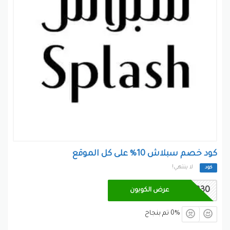
كود خصم سبلاش 10% على كل الموقع
لا ينتهي!
كود
SF330
عرض الكوبون
0% تم بنجاح