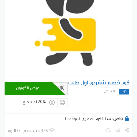
كود خصم شقردي اول طلب
SOUK
عرض الكوبون
لا ينتهي!
كود
20% تم بنجاح
خاص:
هذا الكود حصرى لموقعنا
355 مستخدم - 0 اليوم