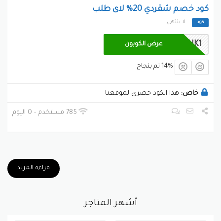
كود خصم شقردي 20% لاى طلب
لا ينتهي!
كود
SOUK1
عرض الكوبون
14% تم بنجاح
خاص:
هذا الكود حصرى لموقعنا
785 مستخدم - 0 اليوم
قراءة المزيد
أشهر المتاجر