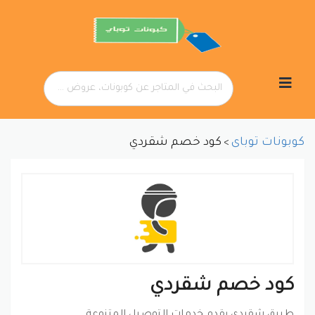
تخطي
إلى
المحتوى
كوبونات توباى
كود خصم شقردي
>
كود خصم شقردي
طبيق شقردي يقدم خدمات التوصيل المتنوعة