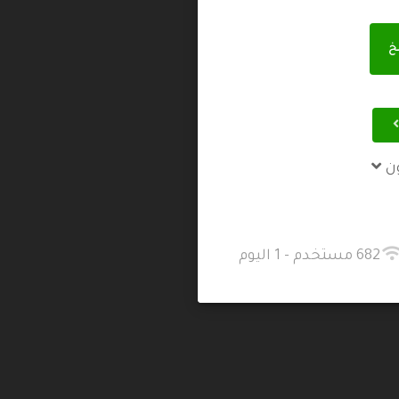
خ
ن
682 مستخدم - 1 اليوم