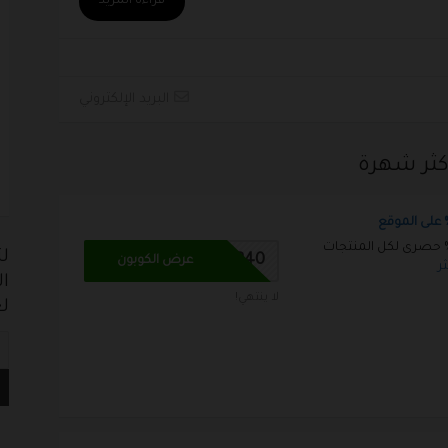
قراءة المزيد
البريد الإلكتروني
كثر شهرة
د خصم نون 10% حصرى لكل المنتجات
ل
WINTER40
عرض الكوبون
ثر
ال
لا ينتهي!
لع