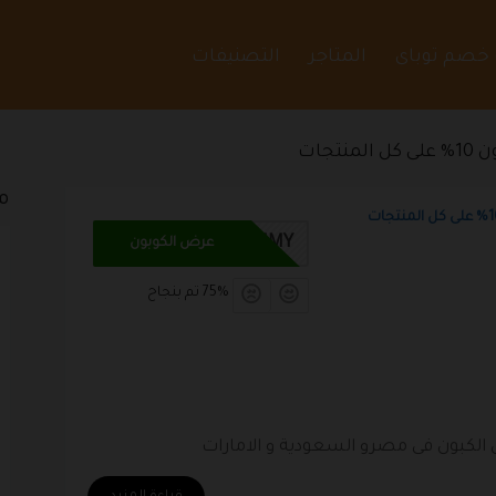
 خصم توباى
المتاجر
التصنيفات
نتجات
م
JAMMY
عرض الكوبون
75% تم بنجاح