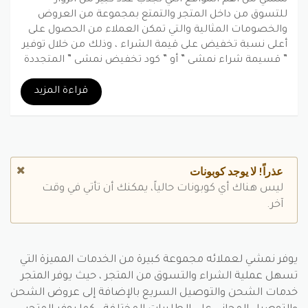
للتسوق من داخل المتجر والتمتع بمجموعة من العروض
والخصومات المثالية والتي تمكن العملاء من الحصول على
أعلى نسبة تخفيض على قيمة الشراء ، وذلك من خلال توفير
” قسيمة شراء نمشي ” أو ” كود تخفيض نمشي ” المتجددة
باستمرار والتي يمكن استخدامها اكثر من مرة ،حيث توفر
كوبونات نمشي للمتسوقين شراء كل مايلزمهم من المتجر
قراءة المزيد
بأسعار مميزة مقارنة بأسعار المواقع الأخرى .
بينتيريست
جوجل بلس
تويتر
فيسبوك
عذراً! لا يوجد كوبونات
ليس هناك أي كوبونات حالياً، يمكنك أن تأتي في وقت
آخر.
يوفر نمشي لعملائه مجموعة كبيرة من الخدمات المميزة التي
تسهل عملية الشراء والتسوق من المتجر ، حيث يوفر المتجر
خدمات الشحن والتوصيل السريع بالإضافة إلى عروض الشحن