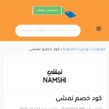
تخطي
إلى
المحتوى
كوبونات توباى
المدونة
كود خصم نمشى
>
>
كود خصم نمشى
نمشي من اهم المواقع التي تجذب عدد كبير من الزوار