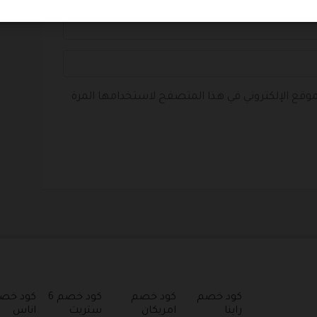
لموقع الإلكتروني في هذا المتصفح لاستخدامها المرة
كود خصم
كود خصم
كود خصم 6
كود خص
راينا
امريكان
ستريت
اناس