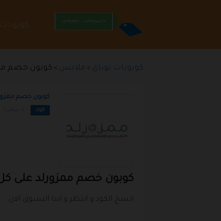
تخطي
كوبونات
إلى
المحتوى
كوبونات توباى
ملابس
كوبون خصم ممز
>
>
كوبون خصم ممزورل
كود
لا ينتهي!
كوبون
خصم ممزورلد
على كل 
انسخ الكود و انتظر و ابدا التسوق الان