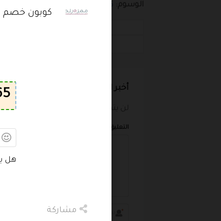
الوسوم:
كود خصم
,
كود خصم ممزورلد
كوبون خصم مم
الكوبونات
كود خصم ممزورلد 35%
أخبر الآخرين ما المبلغ الذي وفرته
لن يتم نشر بريدك الإلكتروني.
الحقول الإ
التعليق
هل ي
مشاركة
*