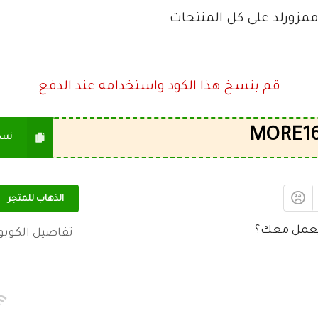
زورلد على كل المنتجات
اخر مره تم تجربتها
كود الخصم
MORE165
06/08/2026
قم بنسخ هذا الكود واستخدامه عند الدفع
نس
لزامية عليها علامة
*
الذهاب للمتجر
عمل معك؟
تفاصيل الكوبو