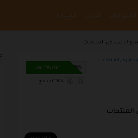
 خصم توباى
المتاجر
التصنيفات
ورلد على كل المنتجات
م
د على كل المنتجات
MORE165
عرض الكوبون
100% تم بنجاح
المنتجات