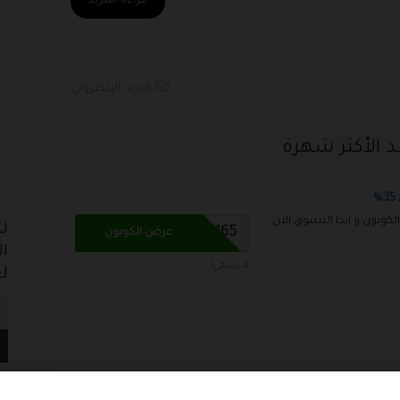
قراءة المزيد
البريد الإلكتروني
 الأكثر شهرة
بون و ابدا التسوق الان
ل
MORE165
عرض الكوبون
ال
لا ينتهي!
لع