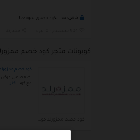
خاص:
هذا الكود حصرى لموقعنا
904 مستخدم - 0 اليوم
مشاركة
كوبونات متجر كود خصم ممزورلد
كود خصم ممزورلد 35%
اضغط على عرض الكو
مع كود
...
أكثر
كود خصم ممزورلد كوبون