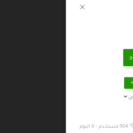
خ
ن
904 مستخدم - 0 اليوم