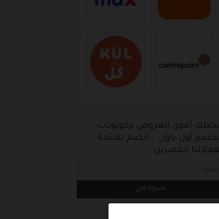
تصلك أقوى العروض وكوبونات
خصم أول باول .. أنضم لقائمة
ملائنا المميزين