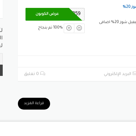
20%
CP59
عرض الكوبون
ز 20% اضافى
100% تم بنجاح
ل
ال
لع
البريد الإلكتروني
0 تعليق
قراءة المزيد