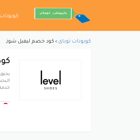
تخطي
كوبونات
إلى
المحتوى
كوبونات توباى
كود خصم ليفيل شوز
>
كود
البحث
خدمة
ب