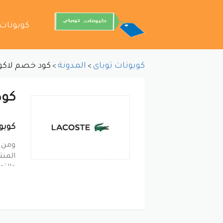
تخطي
كوبونات
إلى
المحتوى
كوبونات توباى
المدونة
كود خصم لاك
>
>
كود
كوبو
ومن ا
والتو
دائما
مميزة
ب