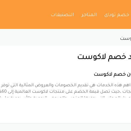
 خصم توباى
المتاجر
التصنيفات
وست
 خصم لاكوست
ن خصم لاكوست
هم هذه الخدمات هي تقديم الخصومات والعروض المثالية التي توف
الم
صيل المجاني التي يوفرها المتجر ، والعروض اليومية والأسبوعية على 
ً لإرضاء عملائه من خلال تقديم
كود خصم لاكوست
أو
كوبون لاكوست
و
 وتخفيضات كبيرة من قيمة عملية الشراء ….
ينتيريست
جوجل بلس
تويتر
فيسبوك