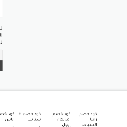
ل
ال
لع
كود خصم
كود خصم
كود خصم 6
كود خص
راينا
امريكان
ستريت
اناس
السياحة
إيجل