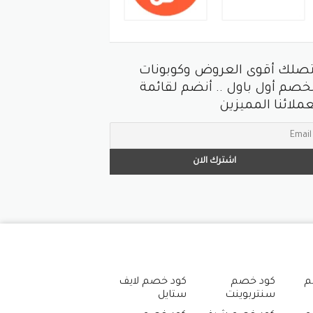
تصلك أقوى العروض وكوبونات
خصم أول باول .. أنضم لقائمة
ملائنا المميزين
م
كود خصم
كود خصم لايف
سنتربوينت
ستايل