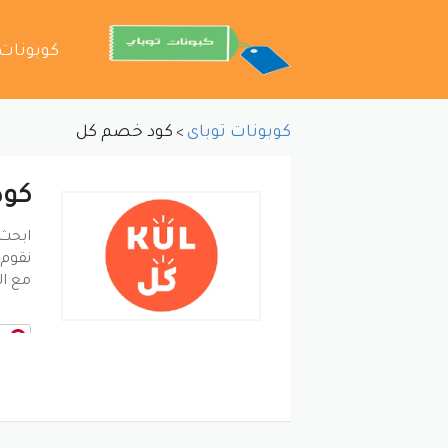
تخطي
كوبونات
إلى
المحتوى
كوبونات توباى
كود خصم كل
>
كود
ابحث 
نقوم 
مع ال
ب