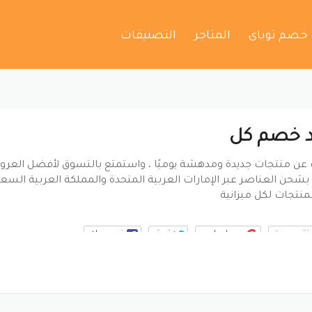
 خصم توباى
المتاجر
التصنيفات
 خصم كل
عن منتجات جديدة ومدهشة يوميًا ، واستمتع بالتسوق لأفضل العر
بشحن العناصر عبر الإمارات العربية المتحدة والمملكة العربية السعو
منتجات لكل ميزانية
ينتيريست
جوجل بلس
تويتر
فيسبوك