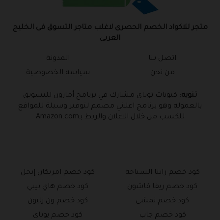
متجر للاكواد الخصم الحصرى لاغلب متاجر التسوق فى الخليج
العربى
اتصل بنا
المدونة
من نحن
سياسة الخصوصية
تنويه
: كبونات توباى مشارك في برنامج أمازون للتسويق
بالعمولة وهو برنامج اعلاني مصمم لتوفير وسيلة للمواقع
للكسب من خلال الاعلان والربط بـAmazon.com
كود خصم راينا السياحة
كود خصم امريكان إيجل
كود خصم ريفا فاشون
كود خصم هاي بيبي
كود خصم نمشى
كود خصم ون زليون
كود خصم جاب
كود خصم يوباى