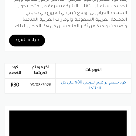
تجديده باستمرار. انتقلت الشركة بسرعة من متجر بجوار
المسجد الحرام إلى توسع كبير في الفروع في مدينتي
المملكة العربية السعودية والإمارات العربية المتحدة
وأصبحت واحدة من أكبر المنافسين في هذا المجال. لذلك،
تجربة متجر إبراهيم القرشي هي رحلة تسوق ممتعة. انسخ
كود خصم إبراهيم القرشي أو استخدم كوبون الخصم
قراءة المزيد
واستمتع بالخصم الفوري مع الخصم الإضافي.
بينتيريست
جوجل بلس
تويتر
فيسبوك
اخر مره تم
كود
الكوبونات
تجربتها
الخصم
كود خصم ابراهيم القرشى 30% على كل
R30
09/08/2026
المنتجات