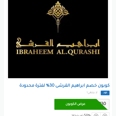
كوبون خصم ابراهيم القرشى 30% لفترة محدودة
لا ينتهي!
كود
R30
عرض الكوبون
50% تم بنجاح