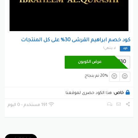
كود خصم ابراهيم القرشى 30% على كل المنتجات
لا ينتهي!
كود
R30
عرض الكوبون
20% تم بنجاح
خاص:
هذا الكود حصرى لموقعنا
191 مستخدم - 0 اليوم