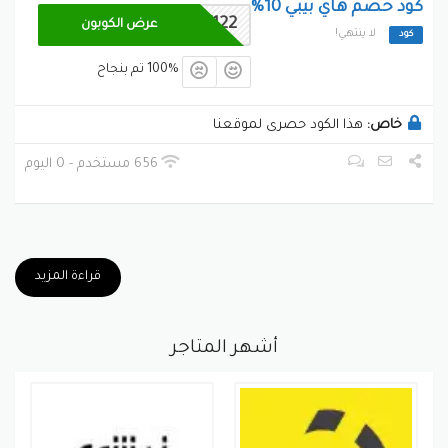
كود خصم هاي بيبي 10%
BLK122
عرض الكوبون
لا ينتهي!
كود
100% تم بنجاح
خاص:
هذا الكود حصرى لموقعنا
656 مستخدم - 0 اليوم
قراءة المزيد
أشهر المتاجر