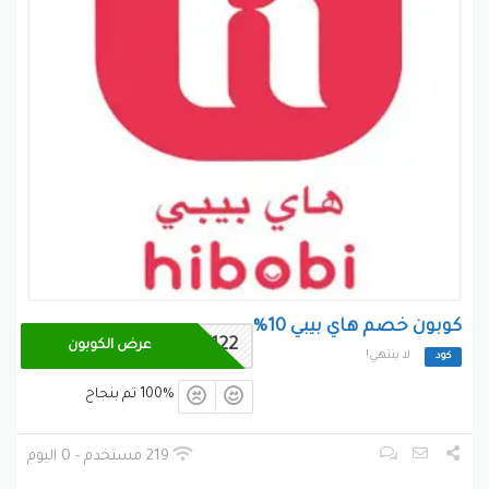
طفلك مرتاح و سعيدا فهذا يشعر الام بالراحة كما نوفر لكى
عزيزتى الام تجربة
تسوقى جيد شاملة للامهات و الاطفال نقدم فيها كل ما
يهم طفلك و نعتنى بة كل
يوم لكى يصبح موقع
هاي
بيبيى hibobi
هو مصدر موثوق لكل
الامهات فى وطننا
العربى.
بينتيريست
جوجل بلس
تويتر
فيسبوك
كوبون خصم هاي بيبي 10%
BLK122
عرض الكوبون
لا ينتهي!
كود
100% تم بنجاح
219 مستخدم - 0 اليوم