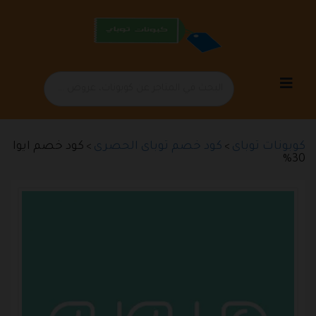
تخطي
إلى
المحتوى
كوبونات توباى
كود خصم توباى الحصرى
كود خصم ايوا
>
>
30%