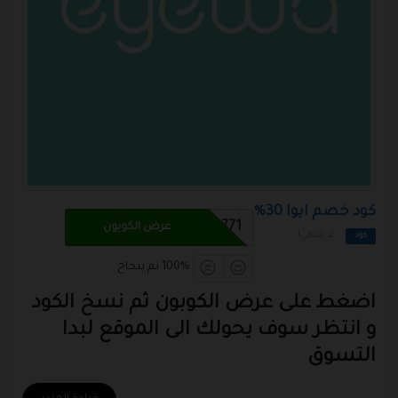
كود خصم ايوا 30%
DA771
عرض الكوبون
لا ينتهي!
كود
100% تم بنجاح
اضغط على عرض الكوبون ثم نسخ الكود
و انتظر سوف يحولك الى الموقع لبدا
التسوق