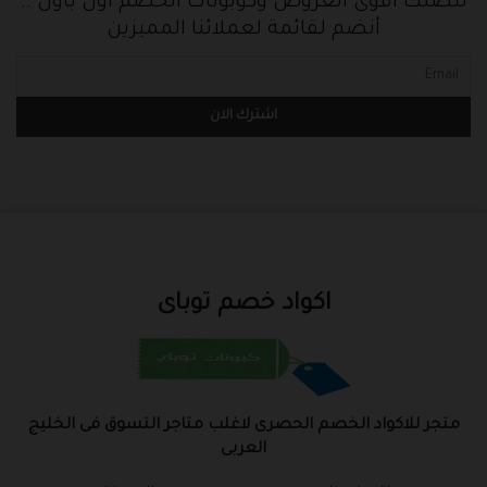
لتصلك أقوى العروض وكوبونات الخصم أول باول ..
أنضم لقائمة لعملائنا المميزين
اكواد خصم توباى
متجر للاكواد الخصم الحصرى لاغلب متاجر التسوق فى الخليج
العربى