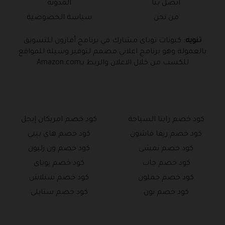
اتصل بنا
المدونة
من نحن
سياسة الخصوصية
تنويه
: كبونات توباى مشارك في برنامج أمازون للتسويق
بالعمولة وهو برنامج اعلاني مصمم لتوفير وسيلة للمواقع
للكسب من خلال الاعلان والربط بـAmazon.com
كود خصم راينا السياحة
كود خصم امريكان إيجل
كود خصم ريفا فاشون
كود خصم هاي بيبي
كود خصم نمشى
كود خصم ون زليون
كود خصم جاب
كود خصم يوباى
كود خصم جملون
كود خصم سبلاش
كود خصم نون
كود خصم ستايلى