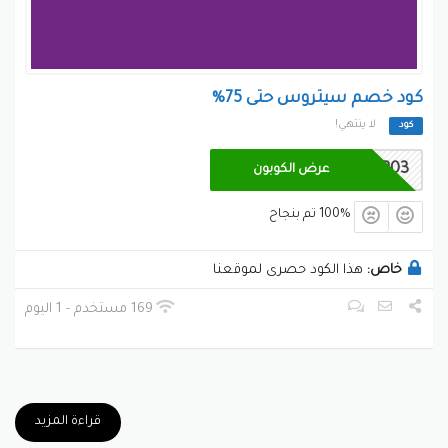
كود خصم سيتروس حتى 75%
لا ينتهي!
كود
CP03
عرض الكوبون
100% تم بنجاح
خاص:
هذا الكود حصرى لموقعنا
169 مستخدم - 1 اليوم
قراءة المزيد