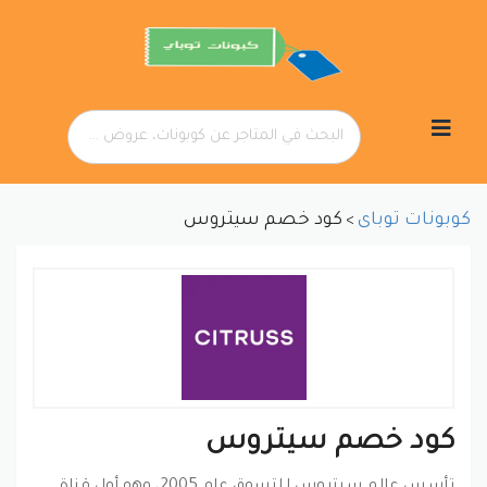
تخطي
إلى
المحتوى
كوبونات توباى
كود خصم سيتروس
>
كود خصم سيتروس
تأسس عالم سيتروس للتسوق عام 2005، وهو أول قناة