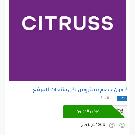
كوبون خصم سيتروس لكل منتجات الموقع
لا ينتهي!
كود
CP03
عرض الكوبون
100% تم بنجاح