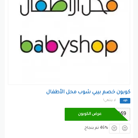
اليوم يحاول القائمون عليه توفير كافة الاحتياجات التي تخص
الأطفال الصغار، وجميع منتجات الأطفال التي يتم تقديمها
من خلال المتجر متوافقة مع معايير الصحة العالمية تخوفا
على صحة الأطفال.
بينتيريست
جوجل بلس
تويتر
فيسبوك
كوبون خصم بيبي شوب محل الأطفال
لا ينتهي!
كود
BSA69
عرض الكوبون
46% تم بنجاح