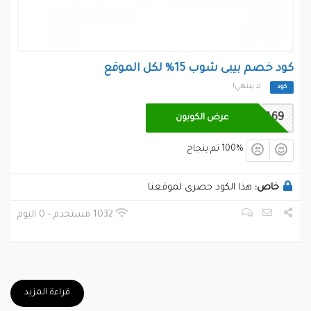
كود خصم بيبى شوب 15% لكل الموقع
لا ينتهي!
كود
BSA69
عرض الكوبون
100% تم بنجاح
خاص:
هذا الكود حصرى لموقعنا
1032 مستخدم - 0 اليوم
قراءة المزيد