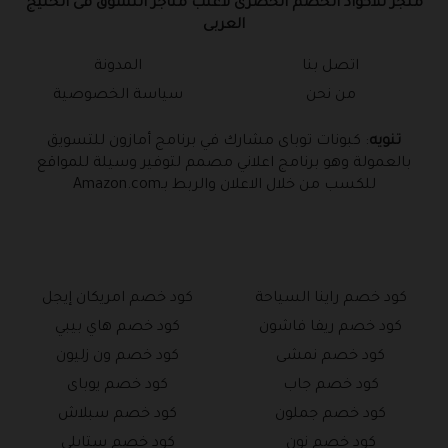
متجر للاكواد الخصم الحصرى لاغلب متاجر التسوق فى الخليج
العربى
اتصل بنا
المدونة
من نحن
سياسة الخصوصية
تنويه
: كبونات توباى مشارك في برنامج أمازون للتسويق
بالعمولة وهو برنامج اعلاني مصمم لتوفير وسيلة للمواقع
للكسب من خلال الاعلان والربط بـAmazon.com
كود خصم راينا السياحة
كود خصم امريكان إيجل
كود خصم ريفا فاشون
كود خصم هاي بيبي
كود خصم نمشى
كود خصم ون زليون
كود خصم جاب
كود خصم يوباى
كود خصم جملون
كود خصم سبلاش
كود خصم نون
كود خصم ستايلى