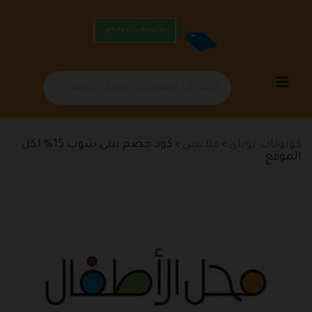
تخطي
إلى
المحتوى
كوبونات توباى
ملابس
كود خصم بيبى شوب 15% لكل
>
>
الموقع