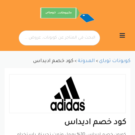
تخطي
إلى
المحتوى
كوبونات توباى
المدونة
كود خصم اديداس
>
>
كود خصم اديداس
كوبون خصم اديداس 30% يعمل وتمت تجربتة, باستخدام