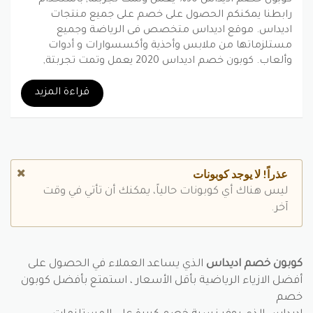
رابطنا يمكنكم الحصول على خصم على جميع منتجات
اديداس. موقع اديداس متخصص فى الرياضة وجميع
مستلزماتها من ملابس وأحذية وأكسسوارات و أدوات
وألعاب. كوبون خصم اديداس 2020 يعمل وتمت تجربتة,
تابعونا فى أطلب كوبون ليصل اليكم كل ما هو جديد فى عالم
العروض والخصومات.
قراءة المزيد
بينتيريست
جوجل بلس
تويتر
فيسبوك
عذراً! لا يوجد كوبونات
ليس هناك أي كوبونات حالياً، يمكنك أن تأتي في وقت
آخر.
كوبون خصم اديداس
الذي يساعد العملاء في الحصول على
أفضل الازياء الرياضية بأقل الأسعار ، استمتع بأفضل كوبون
خصم