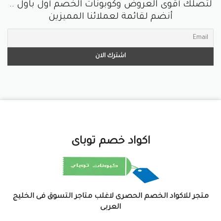
لتصلك أقوى العروض وكوبونات الخصم أول باول ..
أنضم لقائمة لعملائنا المميزين
اكواد خصم توباى
متجر للاكواد الخصم الحصرى لاغلب متاجر التسوق فى الخليج
العربى