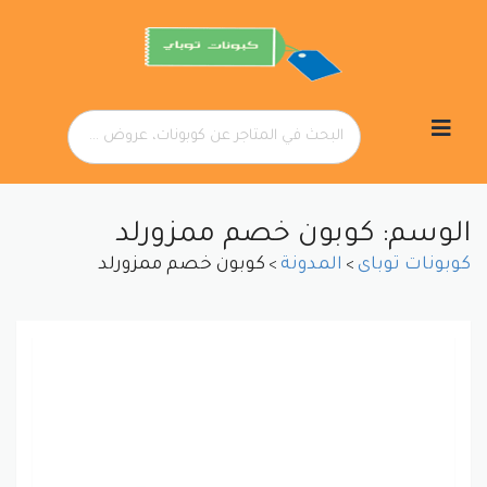
تخطي
إلى
المحتوى
الوسم: كوبون خصم ممزورلد
كوبونات توباى
المدونة
كوبون خصم ممزورلد
>
>