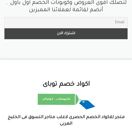
لتصلك أقوى العروض وكوبونات الخصم أول باول ..
أنضم لقائمة لعملائنا المميزين
اكواد خصم توباى
متجر للاكواد الخصم الحصرى لاغلب متاجر التسوق فى الخليج
العربى