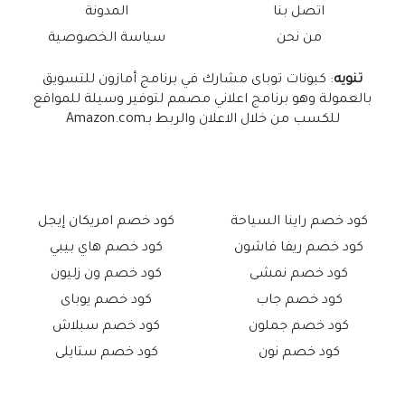
اتصل بنا
المدونة
من نحن
سياسة الخصوصية
تنويه
: كبونات توباى مشارك في برنامج أمازون للتسويق
بالعمولة وهو برنامج اعلاني مصمم لتوفير وسيلة للمواقع
للكسب من خلال الاعلان والربط بـAmazon.com
كود خصم راينا السياحة
كود خصم امريكان إيجل
كود خصم ريفا فاشون
كود خصم هاي بيبي
كود خصم نمشى
كود خصم ون زليون
كود خصم جاب
كود خصم يوباى
كود خصم جملون
كود خصم سبلاش
كود خصم نون
كود خصم ستايلى