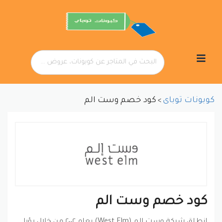
تخطي
إلى
المحتوى
كوبونات توباى
كود خصم وست الم
>
كود خصم وست الم
انطلق شركة وست إلم (West Elm) بعام ٢٠٠٢ من خلال رؤيا