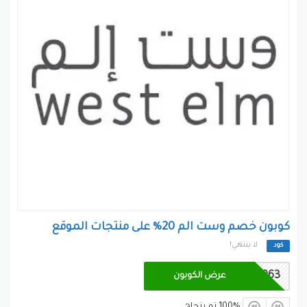
كوبون خصم وست الم 20% على منتجات الموقع
لا ينتهي!
كود
M2963
عرض الكوبون
100% تم بنجاح