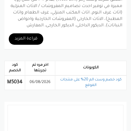
مميزة في توفير احدث تصاميم المفروشات / الاثاث المنزلية
(اثاث غرف النوم، اثاث المكتب المنزلي، غرف الطعام واثاث
المطبخ)، الاثاث الخارجي (المفروشات الخارجية واحواض
النباتات)، الديكور الداخلي، الديكور الخارجي، المفارش
ومستلزمات السرير، مستلزمات الحمام، السجاد، المرايا،
اللوحات، المطبخ وادوات المطبخ والمزيد من المنتجات
قراءة المزيد
الفاخرة والمتميزة
بينتيريست
جوجل بلس
تويتر
فيسبوك
اخر مره تم
كود
الكوبونات
تجربتها
الخصم
كود خصم وست الم 20% على منتجات
M5034
06/08/2026
الموقع