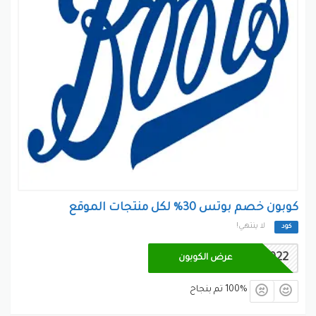
كوبون خصم بوتس 30% لكل منتجات الموقع
لا ينتهي!
كود
M6922
عرض الكوبون
100% تم بنجاح