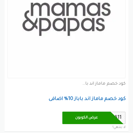
كود خصم ماماز اند باباز كوبون
كود خصم ماماز اند باباز 10% اضافى
AA11
عرض الكوبون
لا ينتهي!