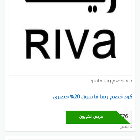
كود خصم ريفا فاشون كوبون
كود خصم ريفا فاشون 20% حصرى
OFF76
عرض الكوبون
لا ينتهي!