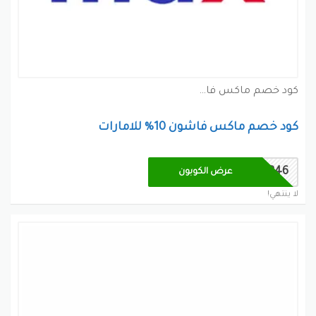
كود خصم ماكس فاشون كوبون
كود خصم ماكس فاشون 10% للامارات
MV846
عرض الكوبون
لا ينتهي!