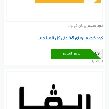
كود خصم يوباى كوبون
كود خصم يوباى 5% على كل المنتجات
UBUD589
عرض الكوبون
لا ينتهي!