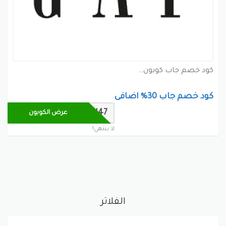
كود خصم جاب كوبون
كود خصم جاب 30% اضافى
SUN47
عرض الكوبون
لا ينتهي!
الفلاتر