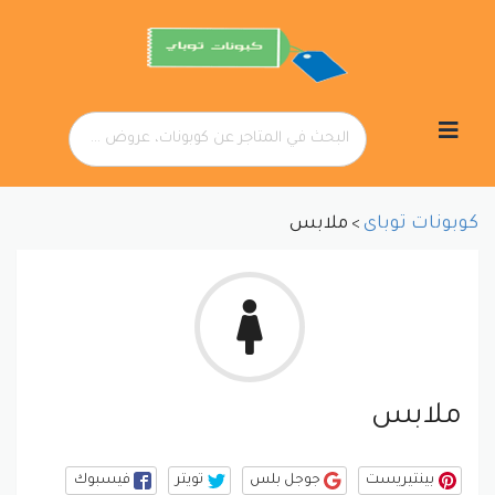
تخطي
إلى
المحتوى
كوبونات توباى
ملابس
>
ملابس
بينتيريست
جوجل بلس
تويتر
فيسبوك