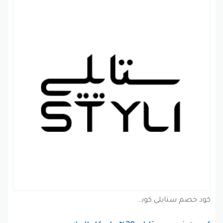
كود خصم ستايلى كوبون