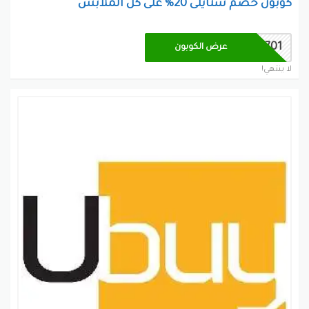
كوبون خصم ستايلى 20% على كل الملابس
IT701
عرض الكوبون
لا ينتهي!