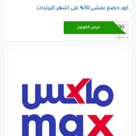
كود خصم نمشى 30% على اشهر البرندات
RT30
عرض الكوبون
لا ينتهي!