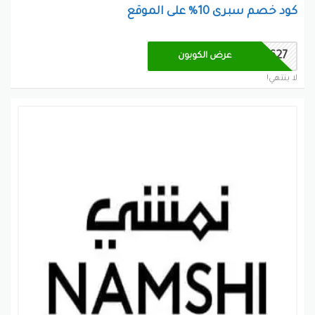
كود خصم سبرى 10% على الموقع
AC0627
عرض الكوبون
لا ينتهي!