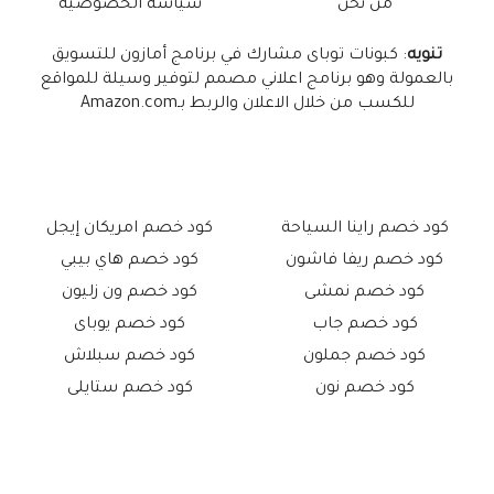
من نحن
سياسة الخصوصية
تنويه
: كبونات توباى مشارك في برنامج أمازون للتسويق
بالعمولة وهو برنامج اعلاني مصمم لتوفير وسيلة للمواقع
للكسب من خلال الاعلان والربط بـAmazon.com
كود خصم راينا السياحة
كود خصم امريكان إيجل
كود خصم ريفا فاشون
كود خصم هاي بيبي
كود خصم نمشى
كود خصم ون زليون
كود خصم جاب
كود خصم يوباى
كود خصم جملون
كود خصم سبلاش
كود خصم نون
كود خصم ستايلى