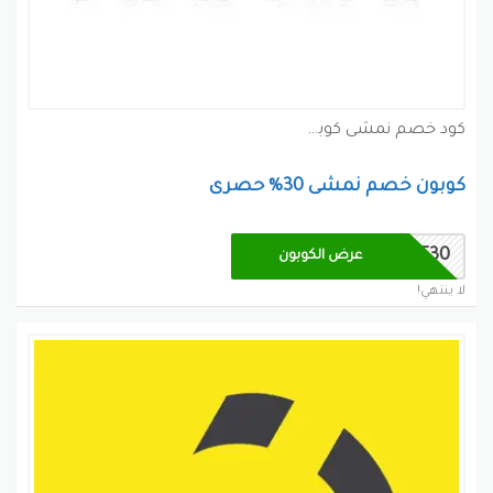
كود خصم نمشى كوبون
كوبون خصم نمشى 30% حصرى
RT30
عرض الكوبون
لا ينتهي!